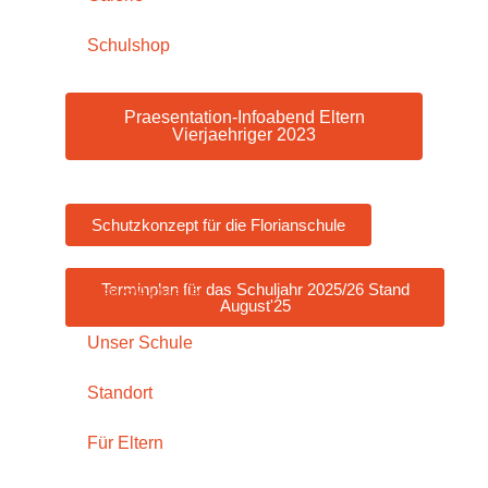
Schulshop
Praesentation-Infoabend Eltern
Vierjaehriger 2023
Schutzkonzept für die Florianschule
Terminplan für das Schuljahr 2025/26 Stand
Vorbereitender Elternabend 1.Schuljahr
News/Aktuelles
Florianschule 2.Juli 2026
August'25
Unser Schule
Standort
Für Eltern