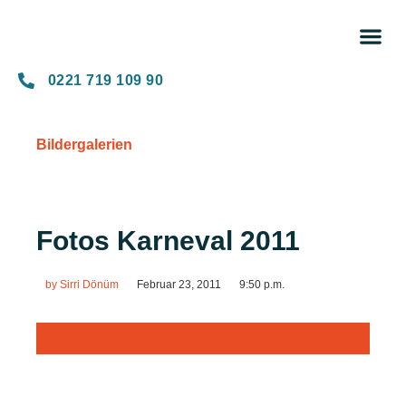
Unse
0221 719 109 90
Bildergalerien
Fotos Karneval 2011
by
Sirri Dönüm
Februar 23, 2011
9:50 p.m.