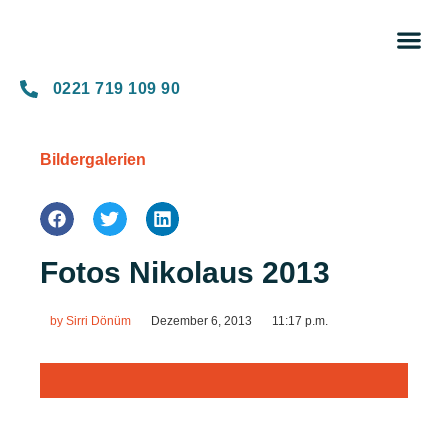
Unse
0221 719 109 90
Bildergalerien
Fotos Nikolaus 2013
by
Sirri Dönüm
Dezember 6, 2013
11:17 p.m.