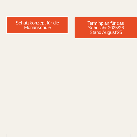
Schutzkonzept für die
Terminplan für das
Florianschule
Schuljahr 2025/26
Stand August'25