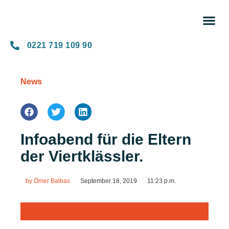
Unse
0221 719 109 90
News
Infoabend für die Eltern
der Viertklässler.
by
Ömer Balbas
September 18, 2019
11:23 p.m.