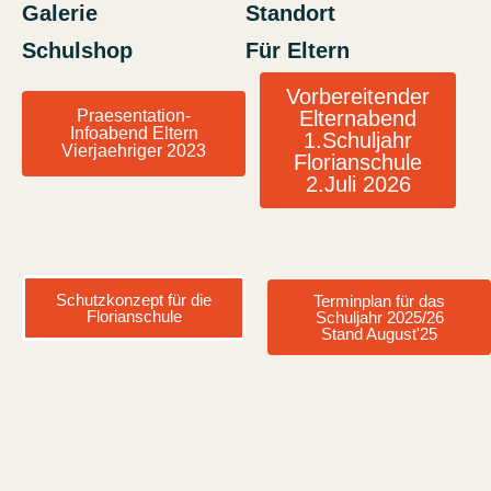
Galerie
Standort
Schulshop
Für Eltern
Vorbereitender
Praesentation-
Elternabend
Infoabend Eltern
1.Schuljahr
Vierjaehriger 2023
Florianschule
2.Juli 2026
Schutzkonzept für die
Terminplan für das
Florianschule
Schuljahr 2025/26
Stand August'25