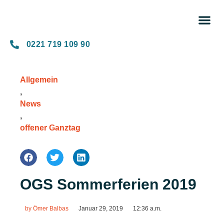
Unse
0221 719 109 90
Allgemein
,
News
,
offener Ganztag
OGS Sommerferien 2019
by
Ömer Balbas
Januar 29, 2019
12:36 a.m.